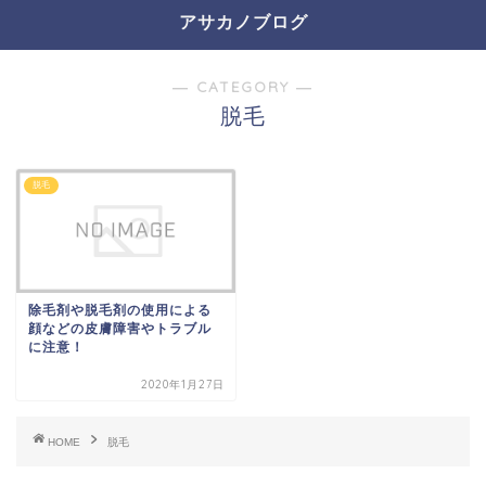
アサカノブログ
― CATEGORY ―
脱毛
脱毛
除毛剤や脱毛剤の使用による
顔などの皮膚障害やトラブル
に注意！
2020年1月27日
HOME
脱毛