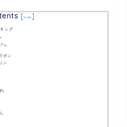
tents
[
]
hide
キング
ー
アム
ラボン
リン
れ
ら