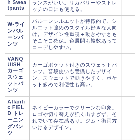
h Swea
ランスがいい。リカバリーやストレ
tpants
ッチの日にも使える。
バルーンシルエットが特徴的で、シ
W‑ライ
ルエット強めのスタイル好きな人向
ンバル
け。デザイン性重視＋動きやすさも
ーンパ
そこそこ確保。色展開も複数あって
ンツ
コーデしやすい。
VANQ
UISH
カーゴポケット付きのスウェットパ
カーゴ
ンツ。普段使いも意識したデザイ
スウェ
ン。スウェットで動きやすく、ポケ
ットパ
ット多めで利便性も高い。
ンツ
Atlanti
c FIEL
ネイビーカラーでクリーンな印象。
D トレ
ロゴや切り替えが強く出すぎず、そ
ーニン
れでいて存在感あり。ジム・街両方
グパン
いけるデザイン。
ツ