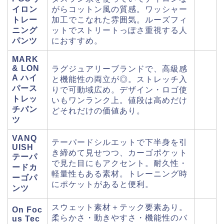
イロン
がらコットン風の質感。ワッシャー
トレー
加工でこなれた雰囲気。ルーズフィ
ニング
ットでストリートっぽさ重視する人
パンツ
におすすめ。
MARK
& LON
ラグジュアリーブランドで、高級感
A ハイ
と機能性の両立が◎。ストレッチ入
パース
りで可動域広め。デザイン・ロゴ使
トレッ
いもワンランク上。値段は高めだけ
チパン
どそれだけの価値あり。
ツ
VANQ
テーパードシルエットで下半身を引
UISH
き締めて見せつつ、カーゴポケット
テーパ
で見た目にもアクセント。耐久性・
ードカ
軽量性もある素材。トレーニング時
ーゴパ
にポケットがあると便利。
ンツ
スウェット素材＋テック要素あり。
On Foc
柔らかさ・動きやすさ・機能性のバ
us Tec