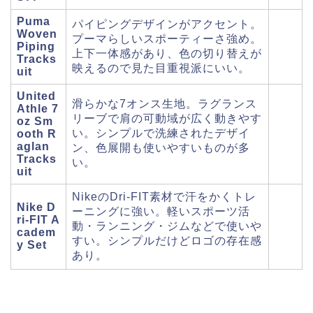
Puma
パイピングデザインがアクセント。
Woven
プーマらしいスポーティーさ強め。
Piping
上下一体感があり、色の切り替えが
Tracks
映えるので見た目重視派にいい。
uit
United
滑らかな7オンス生地。ラグランス
Athle 7
リーブで肩の可動域が広く動きやす
oz Sm
い。シンプルで洗練されたデザイ
ooth R
aglan
ン、色展開も使いやすいものが多
Tracks
い。
uit
NikeのDri-FIT素材で汗をかくトレ
Nike D
ーニングに強い。軽いスポーツ活
ri‑FIT A
動・ランニング・ジムなどで使いや
cadem
すい。シンプルだけどロゴの存在感
y Set
あり。