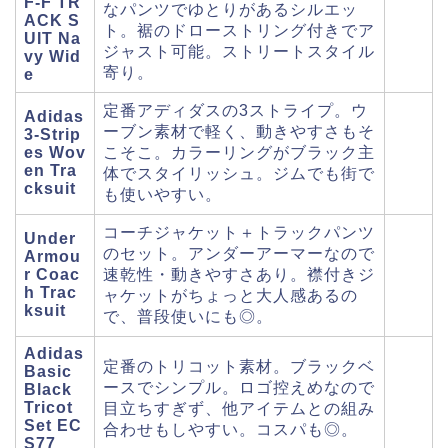
F‑F TR
なパンツでゆとりがあるシルエッ
ACK S
ト。裾のドローストリング付きでア
UIT Na
ジャスト可能。ストリートスタイル
vy Wid
寄り。
e
定番アディダスの3ストライプ。ウ
Adidas
ーブン素材で軽く、動きやすさもそ
3‑Strip
es Wov
こそこ。カラーリングがブラック主
en Tra
体でスタイリッシュ。ジムでも街で
cksuit
も使いやすい。
コーチジャケット＋トラックパンツ
Under
のセット。アンダーアーマーなので
Armou
r Coac
速乾性・動きやすさあり。襟付きジ
h Trac
ャケットがちょっと大人感あるの
ksuit
で、普段使いにも◎。
Adidas
定番のトリコット素材。ブラックベ
Basic
ースでシンプル。ロゴ控えめなので
Black
Tricot
目立ちすぎず、他アイテムとの組み
Set EC
合わせもしやすい。コスパも◎。
S77