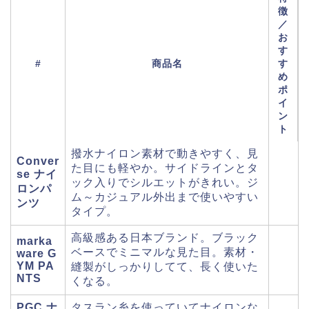
徴
／
お
す
#
商品名
す
め
ポ
イ
ン
ト
撥水ナイロン素材で動きやすく、見
Conver
た目にも軽やか。サイドラインとタ
se ナイ
ック入りでシルエットがきれい。ジ
ロンパ
ム～カジュアル外出まで使いやすい
ンツ
タイプ。
高級感ある日本ブランド。ブラック
marka
ベースでミニマルな見た目。素材・
ware G
YM PA
縫製がしっかりしてて、長く使いた
NTS
くなる。
PGC ナ
タスラン糸を使っていてナイロンな